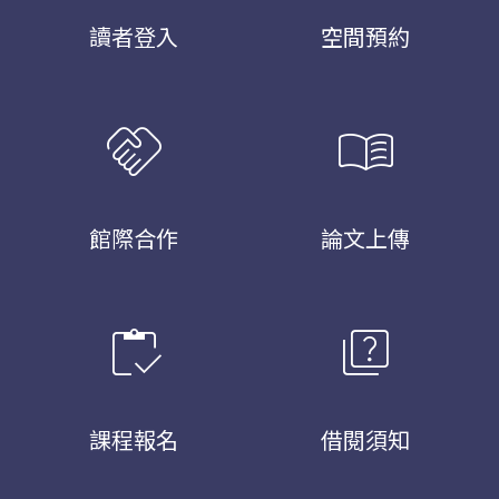
讀者登入
空間預約
handshake
menu_book
館際合作
論文上傳
inventory
quiz
課程報名
借閱須知