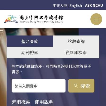
中興大學
English
ASK NCHU
:::
:::
整合查詢
館藏查詢
期刊檢索
資料庫檢索
除本館館藏目錄外，可同時查詢期刊文章等電子
關鍵字搜尋
資源。
搜索
search
進階檢索
使用說明