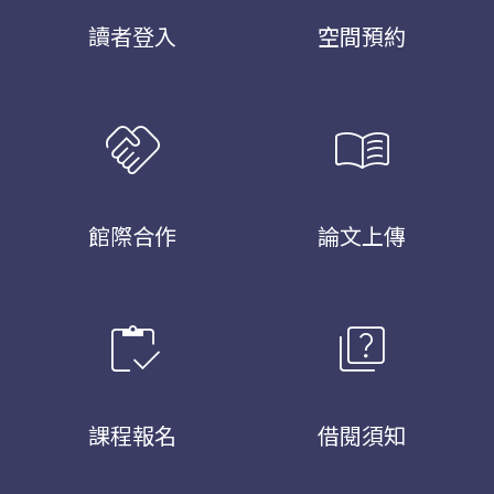
讀者登入
空間預約
handshake
menu_book
館際合作
論文上傳
inventory
quiz
課程報名
借閱須知