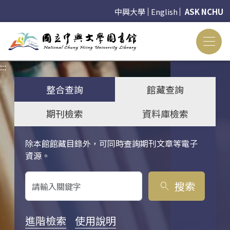
中興大學
English
ASK NCHU
:::
:::
整合查詢
館藏查詢
期刊檢索
資料庫檢索
除本館館藏目錄外，可同時查詢期刊文章等電子
關鍵字搜尋
資源。
搜索
search
進階檢索
使用說明