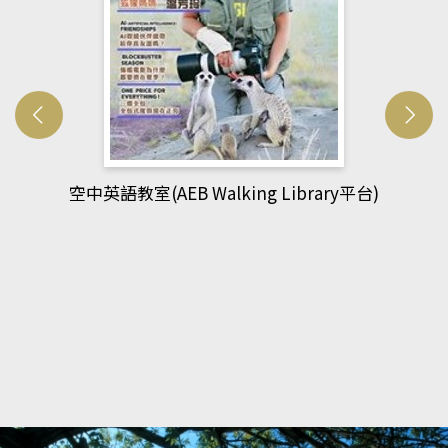
)
網管人(kono平台)