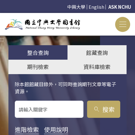
中興大學
English
ASK NCHU
:::
:::
整合查詢
館藏查詢
期刊檢索
資料庫檢索
除本館館藏目錄外，可同時查詢期刊文章等電子
關鍵字搜尋
資源。
搜索
search
進階檢索
使用說明