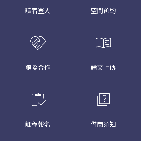
讀者登入
空間預約
handshake
menu_book
館際合作
論文上傳
inventory
quiz
課程報名
借閱須知