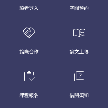
讀者登入
空間預約
handshake
menu_book
館際合作
論文上傳
inventory
quiz
課程報名
借閱須知