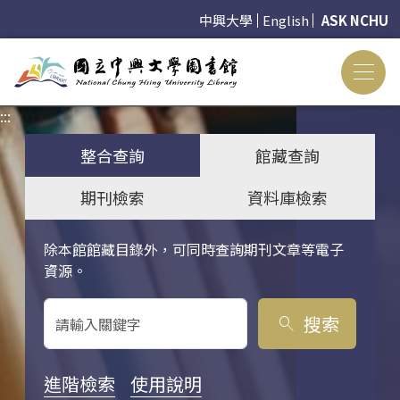
中興大學
English
ASK NCHU
:::
:::
整合查詢
館藏查詢
期刊檢索
資料庫檢索
除本館館藏目錄外，可同時查詢期刊文章等電子
關鍵字搜尋
資源。
搜索
search
進階檢索
使用說明