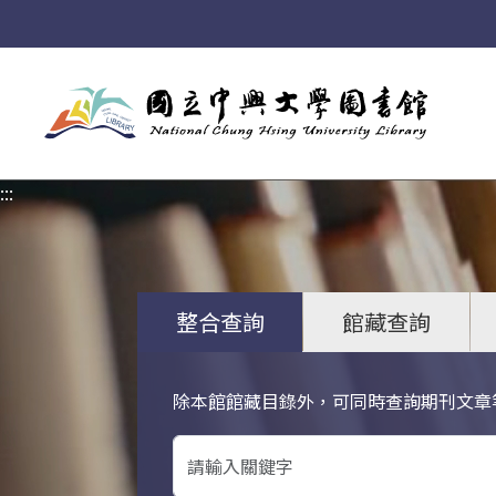
:::
:::
整合查詢
館藏查詢
除本館館藏目錄外，可同時查詢期刊文章
關鍵字搜尋