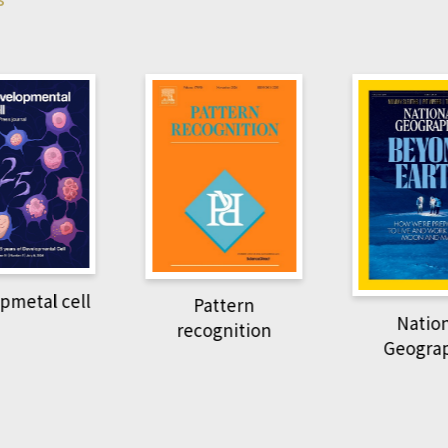
pmetal cell
Pattern
Natio
recognition
Geogra