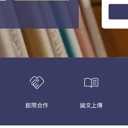
handshake
menu_book
館際合作
論文上傳