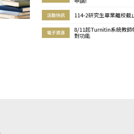
申請!
114-2研究生畢業離校
活動快訊
8/11起Turnitin系
電子資源
對功能
s