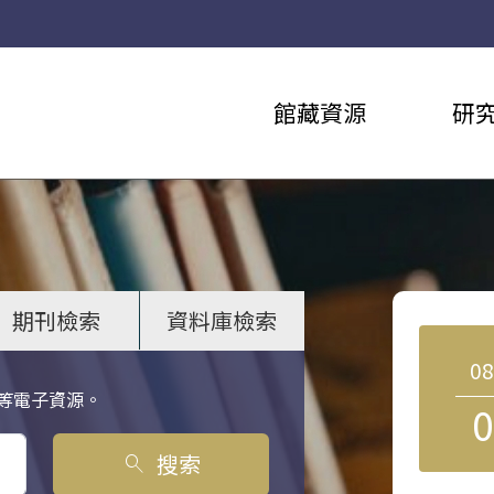
館藏資源
研
期刊檢索
資料庫檢索
0
等電子資源。
0
搜索
search