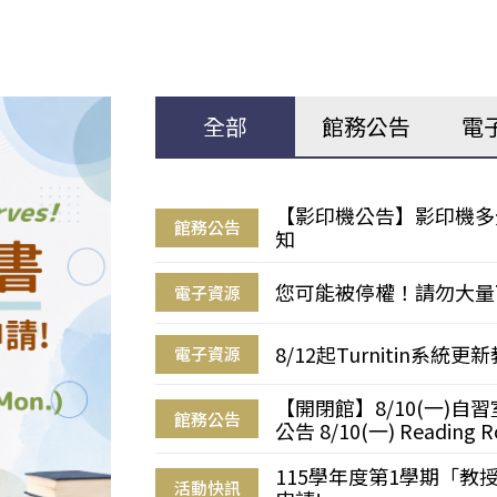
全部
館務公告
電
【影印機公告】影印機多
館務公告
知
您可能被停權！請勿大量
電子資源
8/12起Turnitin系
電子資源
【開閉館】8/10(一)
館務公告
公告 8/10(一) Reading R
115學年度第1學期「
活動快訊