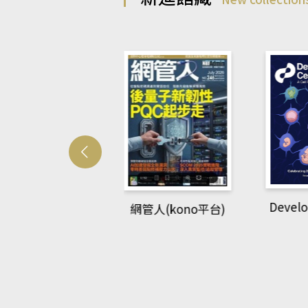
Develo
網管人(kono平台)
中英語教室(AEB
lking Library平
台)