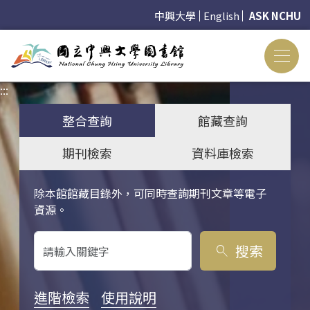
中興大學
English
ASK NCHU
:::
:::
整合查詢
館藏查詢
期刊檢索
資料庫檢索
除本館館藏目錄外，可同時查詢期刊文章等電子
關鍵字搜尋
資源。
搜索
search
進階檢索
使用說明