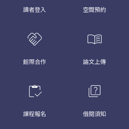
讀者登入
空間預約
handshake
menu_book
館際合作
論文上傳
inventory
quiz
課程報名
借閱須知