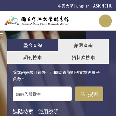
中興大學
English
ASK NCHU
:::
:::
整合查詢
館藏查詢
期刊檢索
資料庫檢索
除本館館藏目錄外，可同時查詢期刊文章等電子
關鍵字搜尋
資源。
搜索
search
進階檢索
使用說明