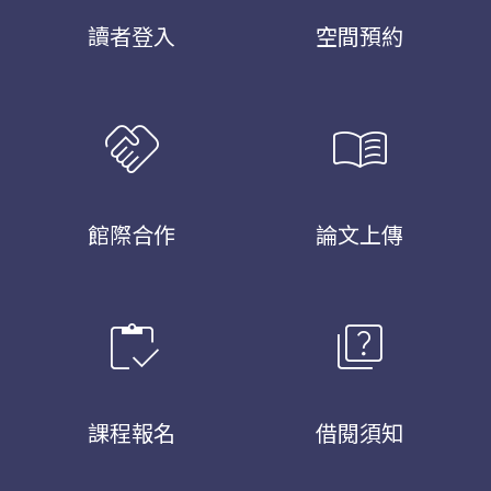
讀者登入
空間預約
handshake
menu_book
館際合作
論文上傳
inventory
quiz
課程報名
借閱須知