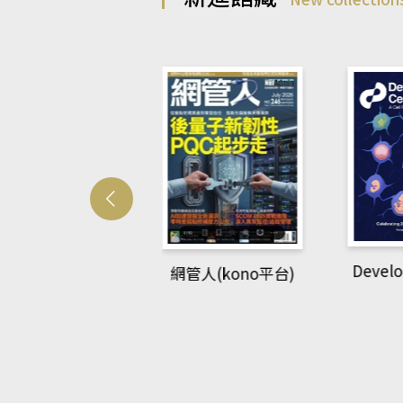
Develo
網管人(kono平台)
中英語教室(AEB
lking Library平
台)