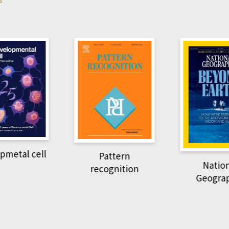
pmetal cell
Pattern
Natio
recognition
Geogra