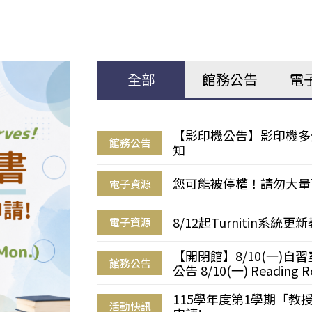
全部
館務公告
電
【影印機公告】影印機多
館務公告
知
您可能被停權！請勿大量
電子資源
8/12起Turnitin系
電子資源
【開閉館】8/10(一)
館務公告
公告 8/10(一) Reading R
115學年度第1學期「
活動快訊