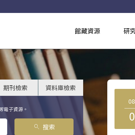
館藏資源
研
期刊檢索
資料庫檢索
0
等電子資源。
0
搜索
search