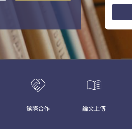
handshake
menu_book
館際合作
論文上傳