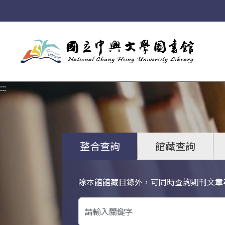
:::
:::
整合查詢
館藏查詢
除本館館藏目錄外，可同時查詢期刊文章
關鍵字搜尋