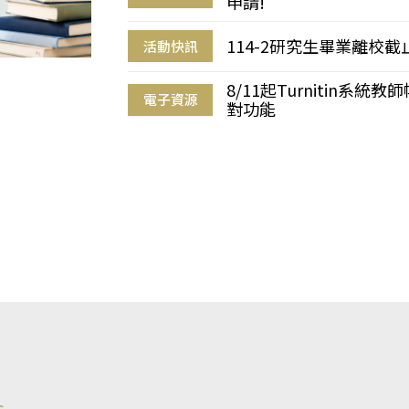
申請!
114-2研究生畢業離校
活動快訊
8/11起Turnitin系
電子資源
對功能
s