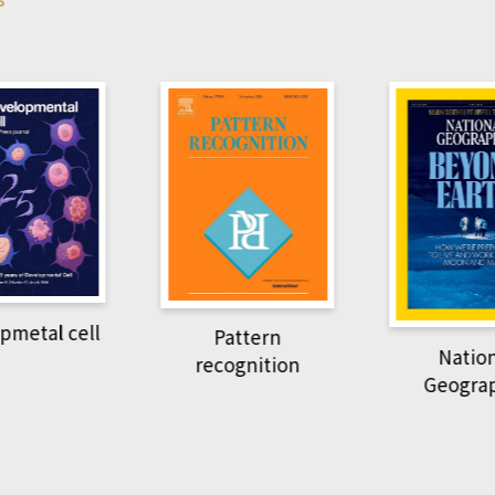
pmetal cell
Pattern
Natio
recognition
Geogra