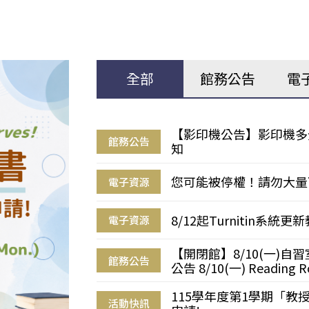
全部
館務公告
電
【影印機公告】影印機多
館務公告
知
您可能被停權！請勿大量
電子資源
8/12起Turnitin系
電子資源
【開閉館】8/10(一)
館務公告
公告 8/10(一) Reading R
115學年度第1學期「
活動快訊