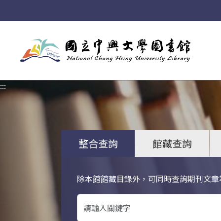
:::
:::
整合查詢
館藏查詢
除本館館藏目錄外，可同時查詢期刊文章
關鍵字搜尋