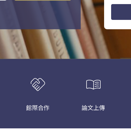
handshake
menu_book
館際合作
論文上傳