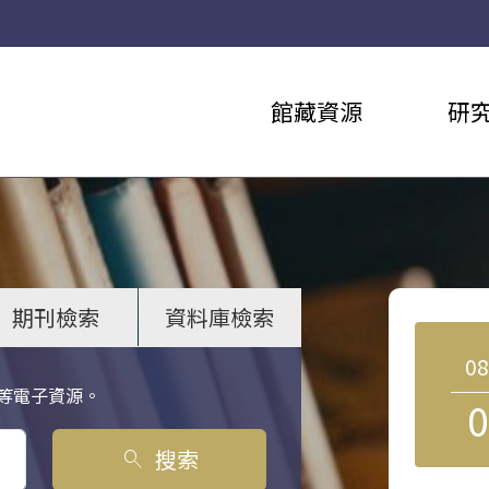
館藏資源
研
期刊檢索
資料庫檢索
0
等電子資源。
0
搜索
search