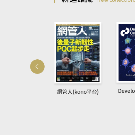
Develo
網管人(kono平台)
中英語教室(AEB
lking Library平
台)