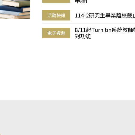
申請!
114-2研究生畢業離校
活動快訊
8/11起Turnitin系
電子資源
對功能
s