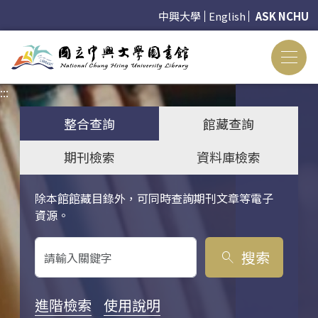
中興大學
English
ASK NCHU
:::
:::
整合查詢
館藏查詢
期刊檢索
資料庫檢索
除本館館藏目錄外，可同時查詢期刊文章等電子
關鍵字搜尋
資源。
搜索
search
進階檢索
使用說明