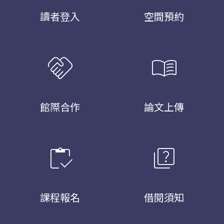
讀者登入
空間預約
handshake
menu_book
館際合作
論文上傳
inventory
quiz
課程報名
借閱須知