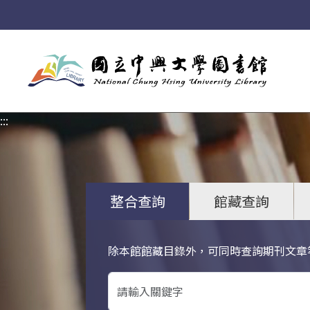
:::
:::
整合查詢
館藏查詢
除本館館藏目錄外，可同時查詢期刊文章
關鍵字搜尋