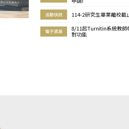
申請!
114-2研究生畢業離校
活動快訊
8/11起Turnitin系
電子資源
對功能
s