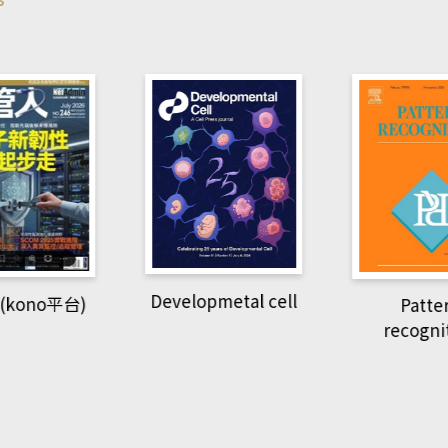
pmetal cell
Pattern
Natio
recognition
Geogra