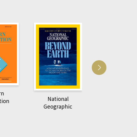
Harvard Business
萌動力一頁漫畫
Review
nal
物力學
phic