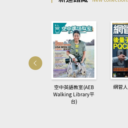
Develo
網管人(kono平台)
中英語教室(AEB
lking Library平
台)