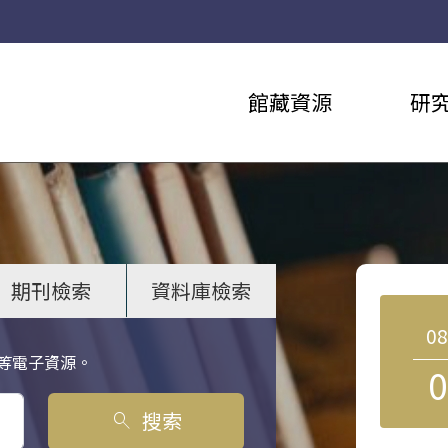
館藏資源
研
期刊檢索
資料庫檢索
0
等電子資源。
0
搜索
search