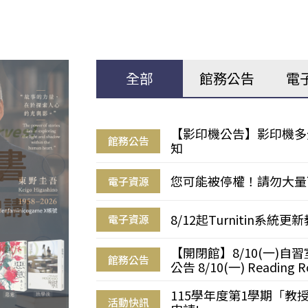
全部
館務公告
電
【影印機公告】影印機多
館務公告
知
您可能被停權！請勿大量
電子資源
8/12起Turnitin系
電子資源
【開閉館】8/10(一)
館務公告
公告 8/10(一) Reading R
115學年度第1學期「
活動快訊