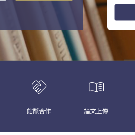
handshake
menu_book
館際合作
論文上傳