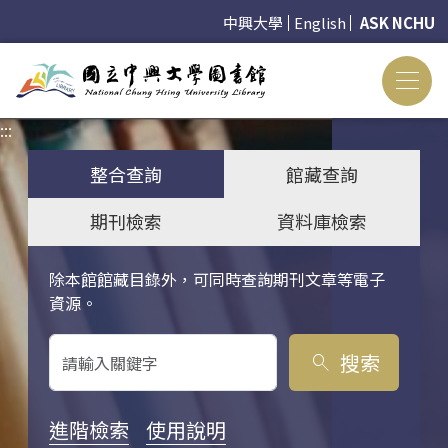
中興大學
English
ASK NCHU
:::
:::
整合查詢
館藏查詢
期刊檢索
資料庫檢索
除本館館藏目錄外，可同時查詢期刊文章等電子
關鍵字搜尋
資源。
搜索
search
進階檢索
使用說明