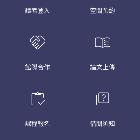
讀者登入
空間預約
handshake
menu_book
館際合作
論文上傳
inventory
quiz
課程報名
借閱須知