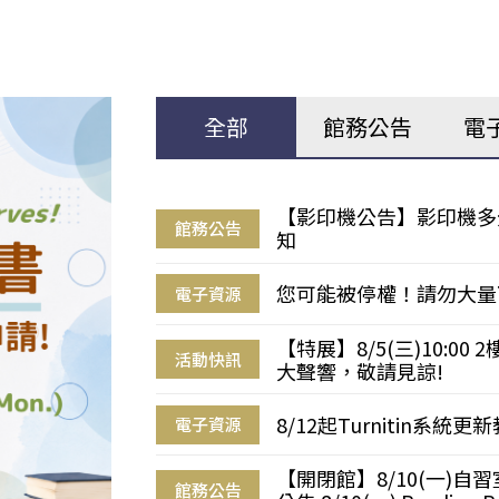
全部
館務公告
電
【影印機公告】影印機多
館務公告
知
您可能被停權！請勿大量
電子資源
【特展】8/5(三)10:0
活動快訊
大聲響，敬請見諒!
8/12起Turnitin系
電子資源
【開閉館】8/10(一)
館務公告