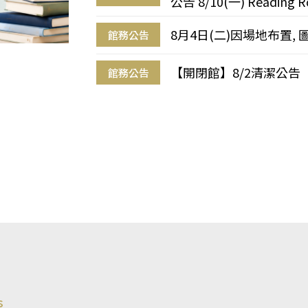
公告 8/10(一) Reading R
8月4日(二)因場地布置, 
館務公告
【開閉館】8/2清潔公告
館務公告
s