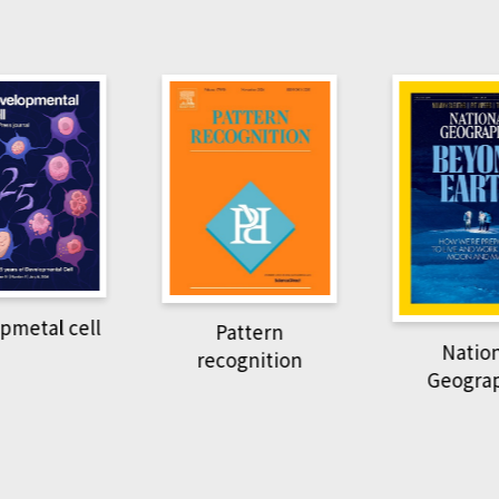
Harvard B
attern
Revi
National
ognition
Geographic