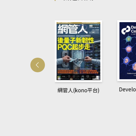
Developmetal cell
管人(kono平台)
P
rec