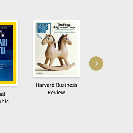
usiness
ACS Catalysi
萌動力一頁漫畫學生
ew
物力學