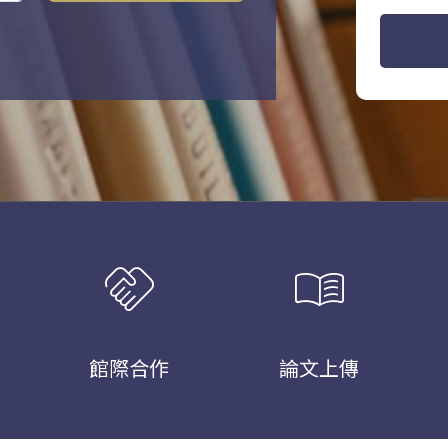
handshake
menu_book
館際合作
論文上傳