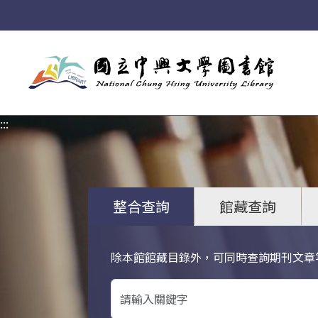
:::
:::
整合查詢
館藏查詢
除本館館藏目錄外，可同時查詢期刊文章
關鍵字搜尋