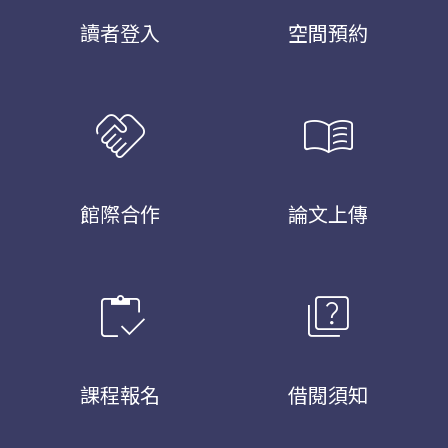
讀者登入
空間預約
handshake
menu_book
館際合作
論文上傳
inventory
quiz
課程報名
借閱須知