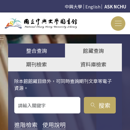
中興大學
English
ASK NCHU
:::
:::
整合查詢
館藏查詢
期刊檢索
資料庫檢索
除本館館藏目錄外，可同時查詢期刊文章等電子
關鍵字搜尋
資源。
搜索
search
進階檢索
使用說明