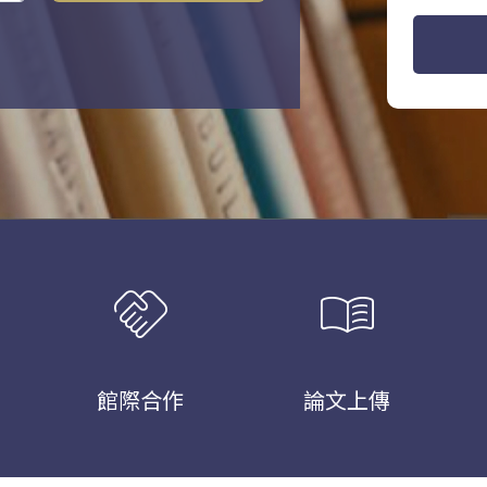
handshake
menu_book
館際合作
論文上傳