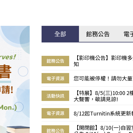
全部
館務公告
電
【影印機公告】影印機多
館務公告
知
您可能被停權！請勿大量
電子資源
【特展】8/5(三)10:0
活動快訊
大聲響，敬請見諒!
8/12起Turnitin系
電子資源
【開閉館】8/10(一)
館務公告