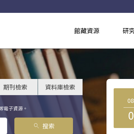
館藏資源
研
期刊檢索
資料庫檢索
0
等電子資源。
0
搜索
search