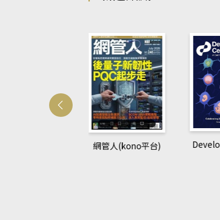
Developmetal c
網管人(kono平台)
(AEB
brary平