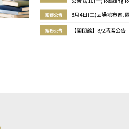
公告 8/10(一) Reading R
8月4日(二)因場地布置, 
館務公告
【開閉館】8/2清潔公告
館務公告
s