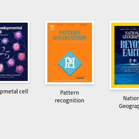
ell
Pattern
National
recognition
Geographic