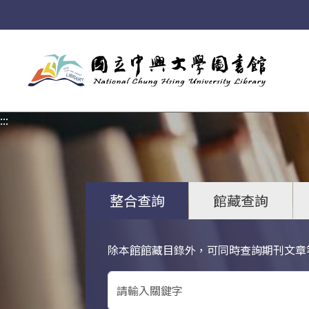
:::
:::
整合查詢
館藏查詢
除本館館藏目錄外，可同時查詢期刊文章
關鍵字搜尋