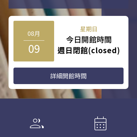
星期日
08月
今日開館時間
09
週日閉館(closed)
詳細開館時間
group
calendar_month