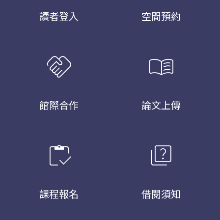
讀者登入
空間預約
handshake
menu_book
館際合作
論文上傳
inventory
quiz
課程報名
借閱須知