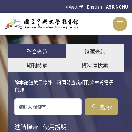
中興大學
English
ASK NCHU
:::
:::
整合查詢
館藏查詢
期刊檢索
資料庫檢索
除本館館藏目錄外，可同時查詢期刊文章等電子
關鍵字搜尋
資源。
搜索
search
進階檢索
使用說明