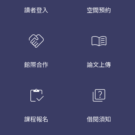
讀者登入
空間預約
handshake
menu_book
館際合作
論文上傳
inventory
quiz
課程報名
借閱須知