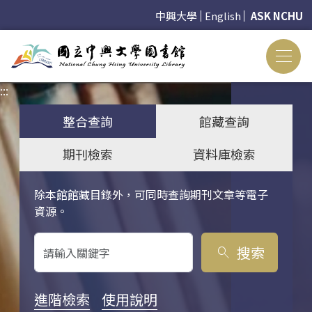
中興大學
English
ASK NCHU
:::
:::
整合查詢
館藏查詢
期刊檢索
資料庫檢索
除本館館藏目錄外，可同時查詢期刊文章等電子
關鍵字搜尋
資源。
搜索
search
進階檢索
使用說明