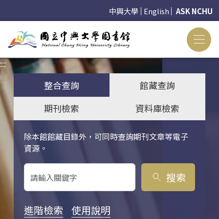
中興大學
English
ASK NCHU
:::
:::
整合查詢
館藏查詢
期刊檢索
資料庫檢索
除本館館藏目錄外，可同時查詢期刊文章等電子
關鍵字搜尋
資源。
搜索
search
進階檢索
使用說明