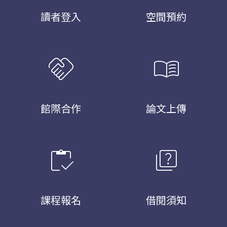
讀者登入
空間預約
handshake
menu_book
館際合作
論文上傳
inventory
quiz
課程報名
借閱須知