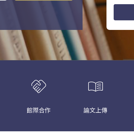
handshake
menu_book
館際合作
論文上傳