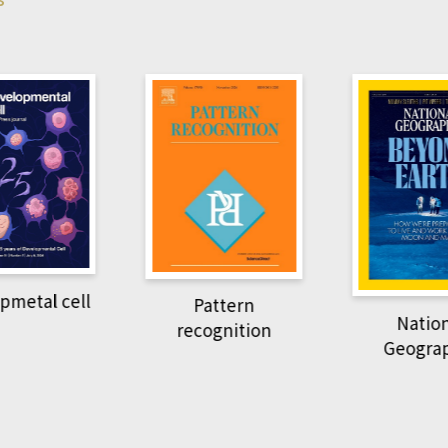
pmetal cell
Pattern
Natio
recognition
Geogra