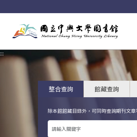
:::
:::
整合查詢
館藏查詢
除本館館藏目錄外，可同時查詢期刊文章
關鍵字搜尋