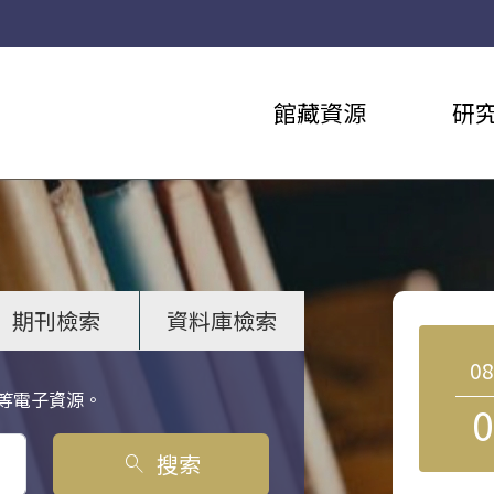
館藏資源
研
期刊檢索
資料庫檢索
0
等電子資源。
0
搜索
search