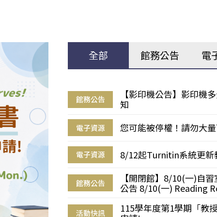
全部
館務公告
電
【影印機公告】影印機多
館務公告
知
您可能被停權！請勿大量
電子資源
8/12起Turnitin系
電子資源
【開閉館】8/10(一)
館務公告
公告 8/10(一) Reading R
115學年度第1學期「
活動快訊