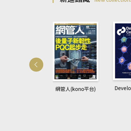
Develo
網管人(kono平台)
中英語教室(AEB
lking Library平
台)