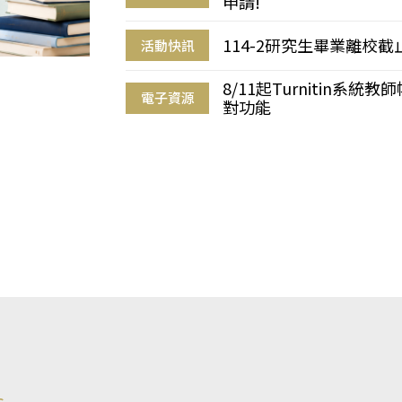
申請!
114-2研究生畢業離校
活動快訊
8/11起Turnitin系
電子資源
對功能
s