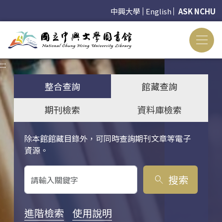
中興大學
English
ASK NCHU
:::
:::
整合查詢
館藏查詢
期刊檢索
資料庫檢索
除本館館藏目錄外，可同時查詢期刊文章等電子
關鍵字搜尋
資源。
搜索
search
進階檢索
使用說明