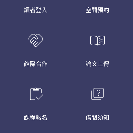
讀者登入
空間預約
handshake
menu_book
館際合作
論文上傳
inventory
quiz
課程報名
借閱須知