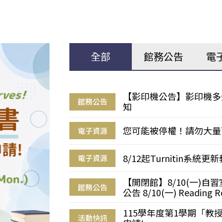
全部
館務公告
電
【影印機公告】影印機多
館務公告
知
您可能被停權！請勿大量
電子資源
8/12起Turnitin系
電子資源
【開閉館】8/10(一)
館務公告
公告 8/10(一) Reading R
115學年度第1學期「
活動快訊