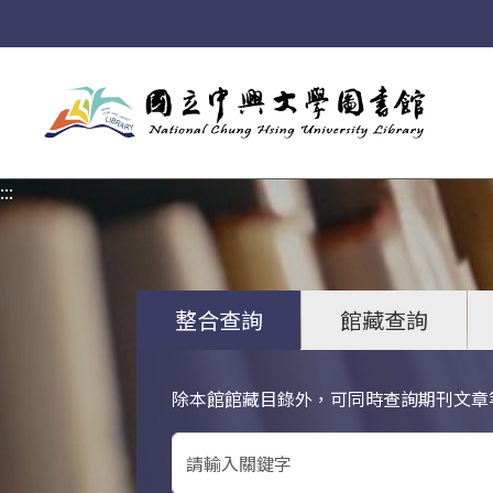
:::
:::
整合查詢
館藏查詢
除本館館藏目錄外，可同時查詢期刊文章
關鍵字搜尋