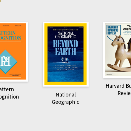
Harvard B
attern
Revi
National
ognition
Geographic