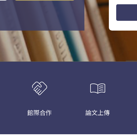
handshake
menu_book
館際合作
論文上傳