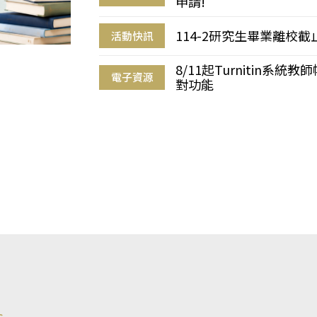
申請!
114-2研究生畢業離校
活動快訊
8/11起Turnitin系
電子資源
對功能
s