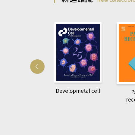
Developmetal cell
管人(kono平台)
P
rec