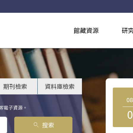
館藏資源
研
期刊檢索
資料庫檢索
0
等電子資源。
0
搜索
search