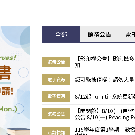
全部
館務公告
電
【影印機公告】影印機多
館務公告
知
您可能被停權！請勿大量
電子資源
8/12起Turnitin系
電子資源
【開閉館】8/10(一)
館務公告
公告 8/10(一) Reading R
115學年度第1學期「
活動快訊