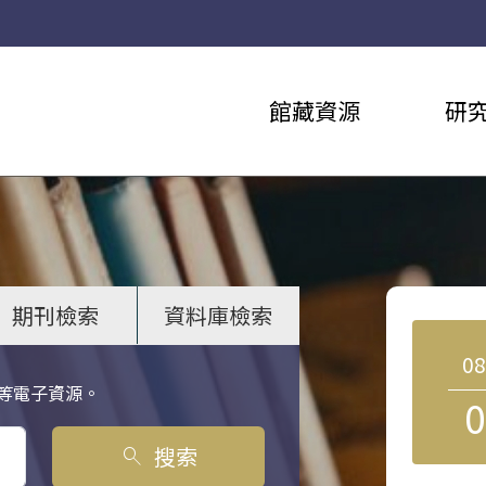
館藏資源
研
期刊檢索
資料庫檢索
0
等電子資源。
0
搜索
search