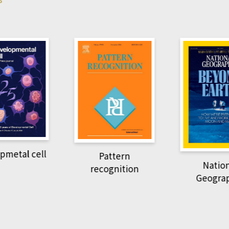
pmetal cell
Pattern
Natio
recognition
Geogra