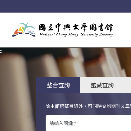
:::
:::
整合查詢
館藏查詢
除本館館藏目錄外，可同時查詢期刊文章
關鍵字搜尋