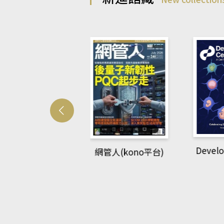
Develo
網管人(kono平台)
中英語教室(AEB
lking Library平
台)