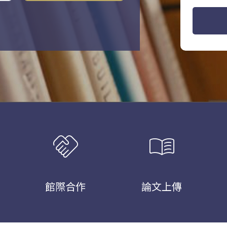
handshake
menu_book
館際合作
論文上傳