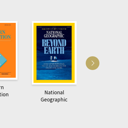
Harvard Business
萌動力一頁漫畫
Review
nal
物力學
phic