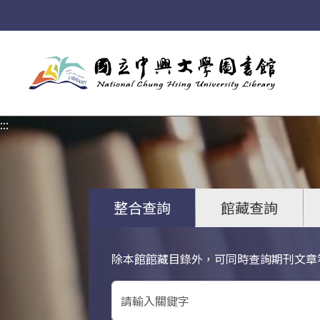
:::
:::
整合查詢
館藏查詢
除本館館藏目錄外，可同時查詢期刊文章
關鍵字搜尋