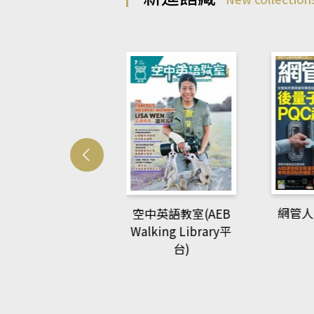
Develo
網管人(kono平台)
中英語教室(AEB
lking Library平
台)