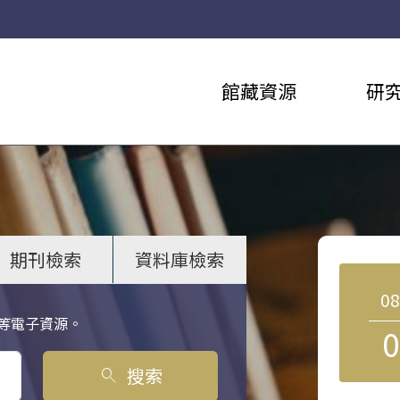
館藏資源
研
期刊檢索
資料庫檢索
0
等電子資源。
0
搜索
search