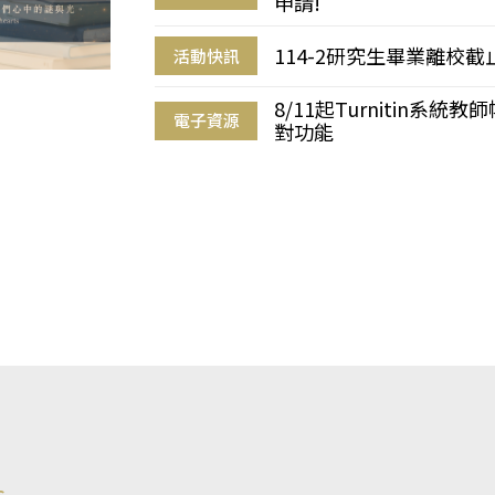
申請!
114-2研究生畢業離校
活動快訊
8/11起Turnitin系
電子資源
對功能
s