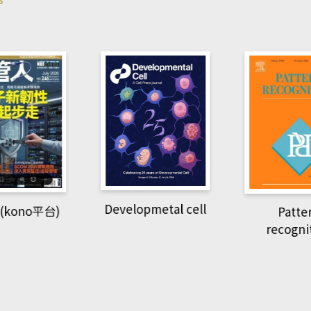
pmetal cell
Pattern
Natio
recognition
Geogra