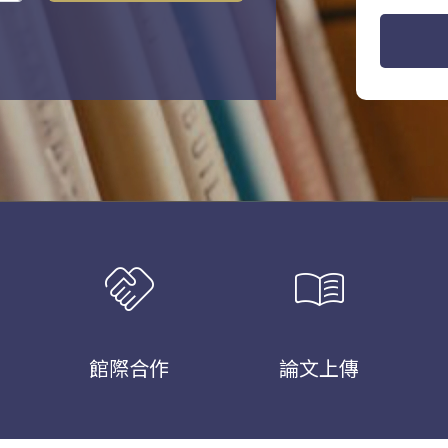
handshake
menu_book
館際合作
論文上傳