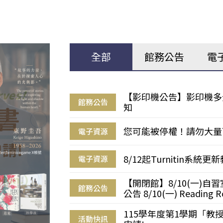
全部
館務公告
電
【影印機公告】影印機多
館務公告
知
您可能被停權！請勿大量
電子資源
8/12起Turnitin系
電子資源
【開閉館】8/10(一)
館務公告
公告 8/10(一) Reading R
115學年度第1學期「
活動快訊