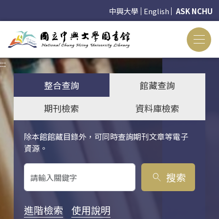
中興大學
English
ASK NCHU
:::
:::
整合查詢
館藏查詢
期刊檢索
資料庫檢索
除本館館藏目錄外，可同時查詢期刊文章等電子
關鍵字搜尋
資源。
搜索
search
進階檢索
使用說明