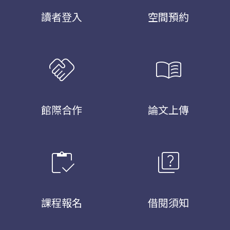
讀者登入
空間預約
handshake
menu_book
館際合作
論文上傳
inventory
quiz
課程報名
借閱須知