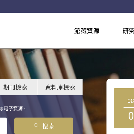
館藏資源
研
期刊檢索
資料庫檢索
0
等電子資源。
0
搜索
search