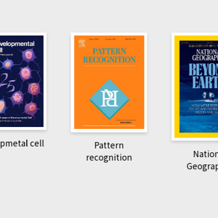
Harvard B
attern
Revi
National
ognition
Geographic