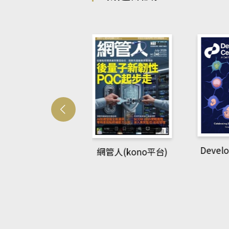
Developmetal cell
管人(kono平台)
P
rec