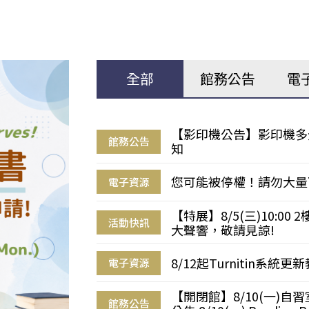
全部
館務公告
電
【影印機公告】影印機多
館務公告
知
您可能被停權！請勿大量
電子資源
【特展】8/5(三)10:0
活動快訊
大聲響，敬請見諒!
8/12起Turnitin系
電子資源
【開閉館】8/10(一)
館務公告