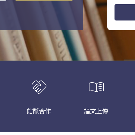
handshake
menu_book
館際合作
論文上傳