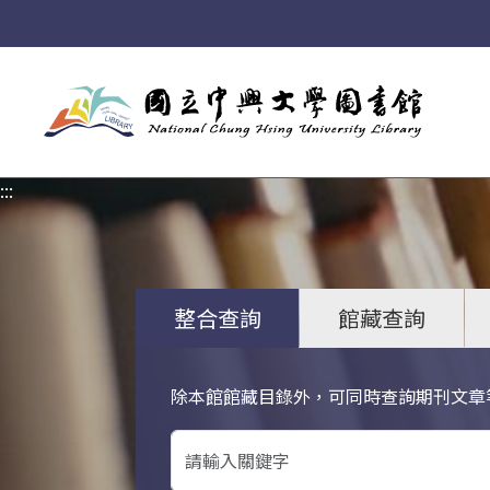
:::
:::
整合查詢
館藏查詢
除本館館藏目錄外，可同時查詢期刊文章
關鍵字搜尋