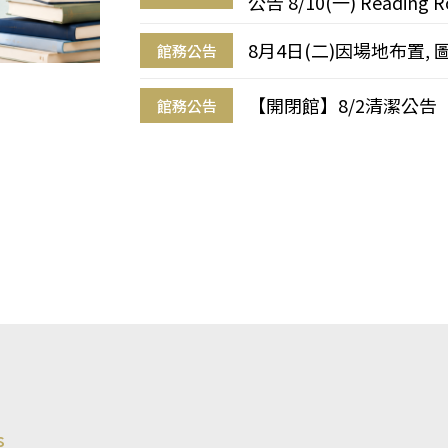
公告 8/10(一) Reading R
8月4日(二)因場地布置, 
館務公告
【開閉館】8/2清潔公告
館務公告
s