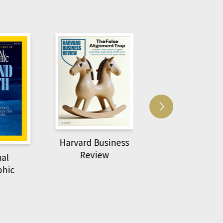
usiness
ACS Catalysi
萌動力一頁漫畫學生
ew
物力學