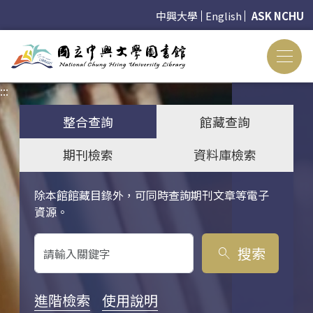
中興大學
English
ASK NCHU
:::
:::
整合查詢
館藏查詢
期刊檢索
資料庫檢索
除本館館藏目錄外，可同時查詢期刊文章等電子
關鍵字搜尋
資源。
搜索
search
進階檢索
使用說明