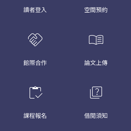
讀者登入
空間預約
handshake
menu_book
館際合作
論文上傳
inventory
quiz
課程報名
借閱須知