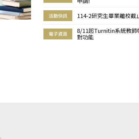
申請!
114-2研究生畢業離校
活動快訊
8/11起Turnitin系
電子資源
對功能
s