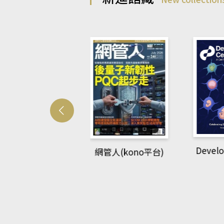
Developmetal cell
管人(kono平台)
P
rec