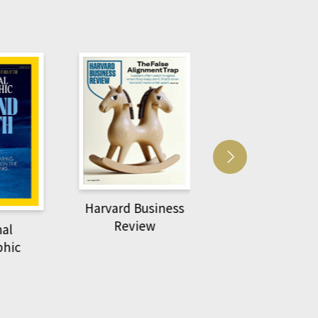
usiness
ACS Catalysi
萌動力一頁漫畫學生
ew
物力學