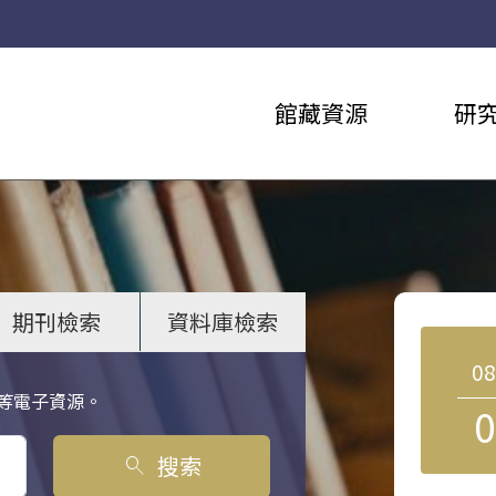
館藏資源
研
期刊檢索
資料庫檢索
0
等電子資源。
0
搜索
search