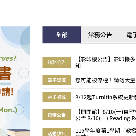
全部
館務公告
電
【影印機公告】影印機多
館務公告
知
您可能被停權！請勿大量
電子資源
8/12起Turnitin系
電子資源
【開閉館】8/10(一)
館務公告
公告 8/10(一) Reading R
115學年度第1學期「
活動快訊