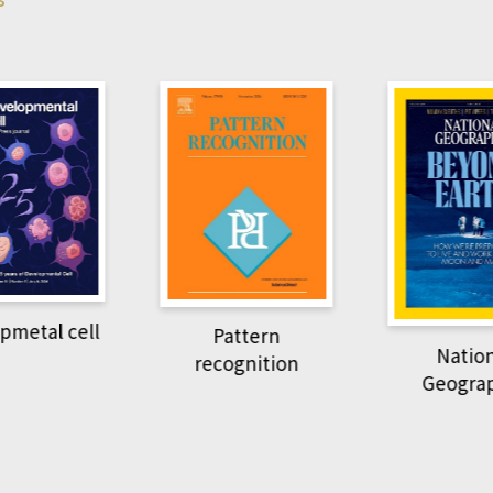
Harvard B
attern
Revi
National
ognition
Geographic