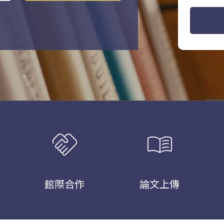
handshake
menu_book
館際合作
論文上傳