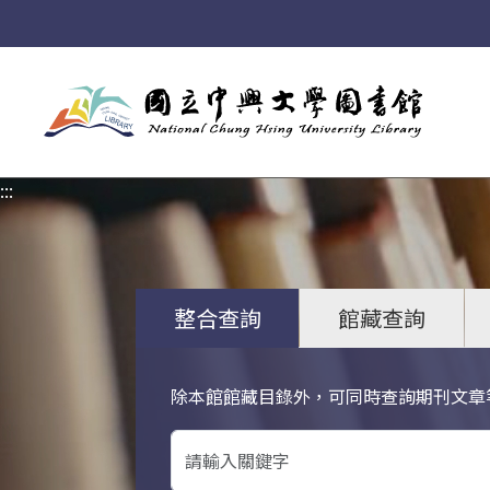
:::
:::
整合查詢
館藏查詢
除本館館藏目錄外，可同時查詢期刊文章
關鍵字搜尋