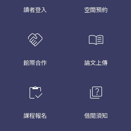
讀者登入
空間預約
handshake
menu_book
館際合作
論文上傳
inventory
quiz
課程報名
借閱須知