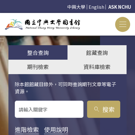
中興大學
English
ASK NCHU
:::
:::
整合查詢
館藏查詢
期刊檢索
資料庫檢索
除本館館藏目錄外，可同時查詢期刊文章等電子
關鍵字搜尋
資源。
搜索
search
進階檢索
使用說明