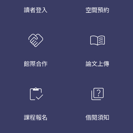
讀者登入
空間預約
handshake
menu_book
館際合作
論文上傳
inventory
quiz
課程報名
借閱須知