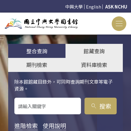
中興大學
English
ASK NCHU
:::
:::
整合查詢
館藏查詢
期刊檢索
資料庫檢索
除本館館藏目錄外，可同時查詢期刊文章等電子
關鍵字搜尋
資源。
搜索
search
進階檢索
使用說明