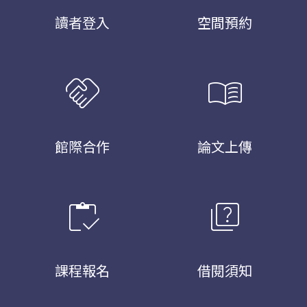
讀者登入
空間預約
handshake
menu_book
館際合作
論文上傳
inventory
quiz
課程報名
借閱須知