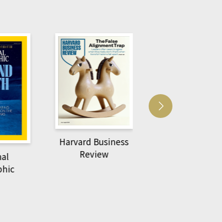
usiness
ACS Catalysi
萌動力一頁漫畫學生
ew
物力學