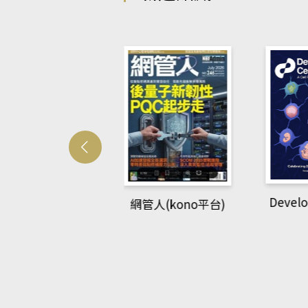
Developmetal cell
管人(kono平台)
P
rec