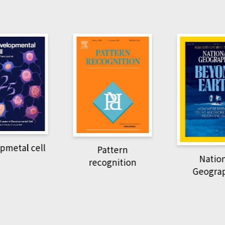
Harvard B
attern
Revi
National
ognition
Geographic