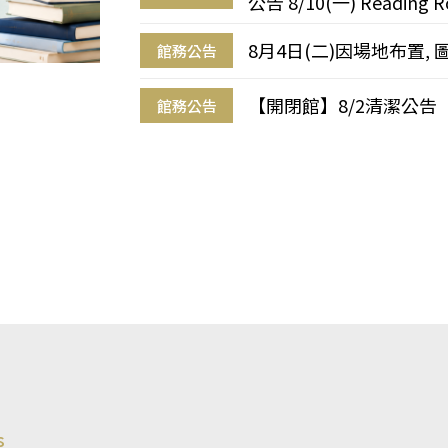
公告 8/10(一) Reading R
8月4日(二)因場地布置, 
館務公告
【開閉館】8/2清潔公告
館務公告
s