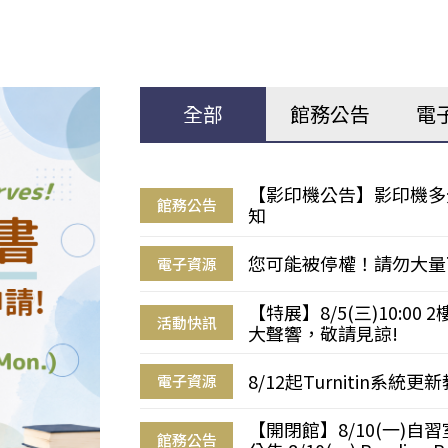
全部
館務公告
電
【影印機公告】影印機多
館務公告
知
您可能被停權！請勿大量
電子資源
【特展】8/5(三)10:0
活動快訊
大聲響，敬請見諒!
8/12起Turnitin系
電子資源
【開閉館】8/10(一)
館務公告