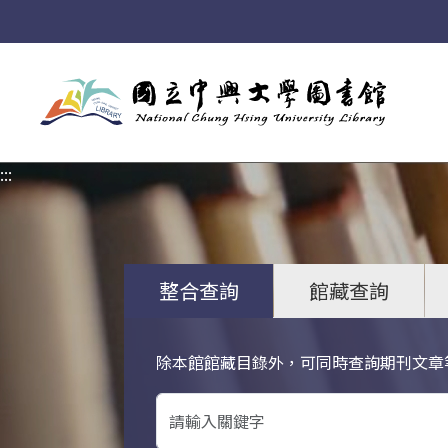
:::
:::
整合查詢
館藏查詢
除本館館藏目錄外，可同時查詢期刊文章
關鍵字搜尋