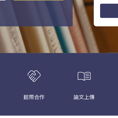
handshake
menu_book
館際合作
論文上傳