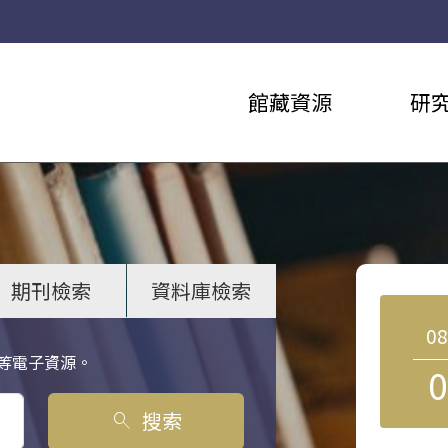
館藏資源
研
期刊檢索
資料庫檢索
0
等電子資源。
0
搜索
search