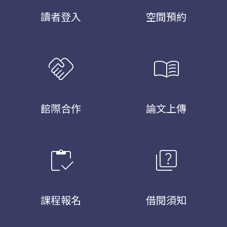
讀者登入
空間預約
handshake
menu_book
館際合作
論文上傳
inventory
quiz
課程報名
借閱須知