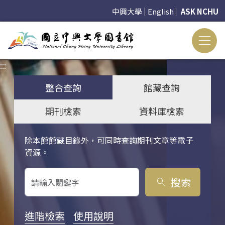
中興大學
English
ASK NCHU
:::
:::
整合查詢
館藏查詢
期刊檢索
資料庫檢索
除本館館藏目錄外，可同時查詢期刊文章等電子
關鍵字搜尋
資源。
搜索
search
進階檢索
使用說明