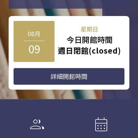
星期日
08月
今日開館時間
09
週日閉館(closed)
詳細開館時間
group
calendar_month