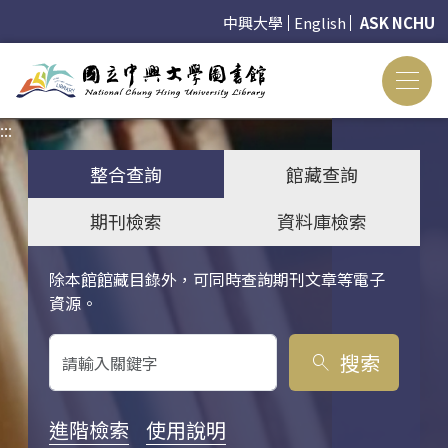
中興大學
English
ASK NCHU
:::
:::
整合查詢
館藏查詢
期刊檢索
資料庫檢索
除本館館藏目錄外，可同時查詢期刊文章等電子
關鍵字搜尋
資源。
搜索
search
進階檢索
使用說明