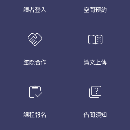
讀者登入
空間預約
handshake
menu_book
館際合作
論文上傳
inventory
quiz
課程報名
借閱須知