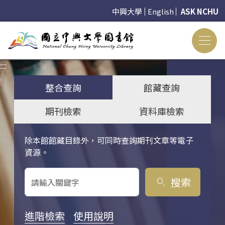
中興大學
English
ASK NCHU
:::
:::
整合查詢
館藏查詢
期刊檢索
資料庫檢索
除本館館藏目錄外，可同時查詢期刊文章等電子
關鍵字搜尋
資源。
搜索
search
進階檢索
使用說明