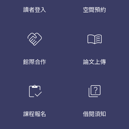
讀者登入
空間預約
handshake
menu_book
館際合作
論文上傳
inventory
quiz
課程報名
借閱須知