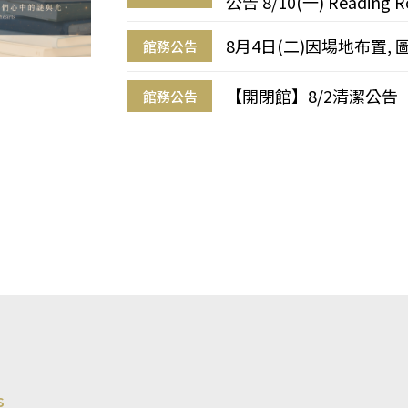
公告 8/10(一) Reading R
8月4日(二)因場地布置, 
館務公告
【開閉館】8/2清潔公告
館務公告
s