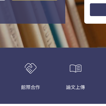
handshake
menu_book
館際合作
論文上傳