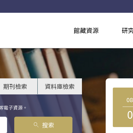
館藏資源
研
期刊檢索
資料庫檢索
0
等電子資源。
0
搜索
search