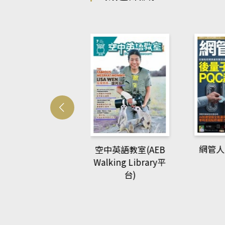
Develo
網管人(kono平台)
中英語教室(AEB
lking Library平
台)