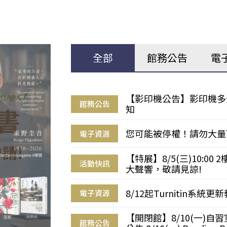
全部
館務公告
電
【影印機公告】影印機多
館務公告
知
您可能被停權！請勿大量
電子資源
【特展】8/5(三)10:0
活動快訊
大聲響，敬請見諒!
8/12起Turnitin系
電子資源
【開閉館】8/10(一)
館務公告