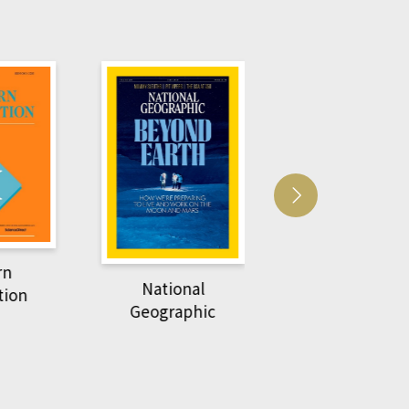
Harvard Business
萌動力一頁漫畫
Review
nal
物力學
phic