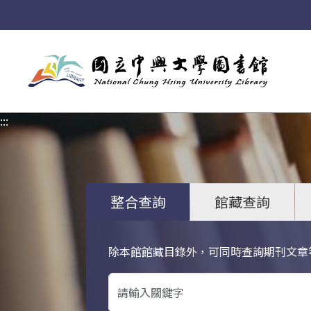
:::
:::
整合查詢
館藏查詢
除本館館藏目錄外，可同時查詢期刊文章
關鍵字搜尋