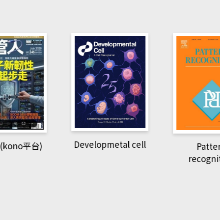
pmetal cell
Pattern
Natio
recognition
Geogra