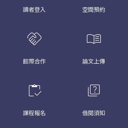
讀者登入
空間預約
handshake
menu_book
館際合作
論文上傳
inventory
quiz
課程報名
借閱須知