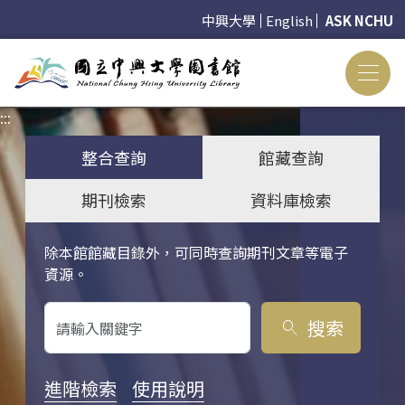
中興大學
English
ASK NCHU
:::
:::
整合查詢
館藏查詢
期刊檢索
資料庫檢索
除本館館藏目錄外，可同時查詢期刊文章等電子
關鍵字搜尋
資源。
搜索
search
進階檢索
使用說明