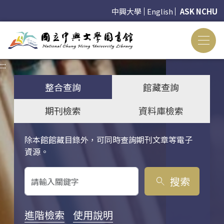
中興大學
English
ASK NCHU
:::
:::
整合查詢
館藏查詢
期刊檢索
資料庫檢索
除本館館藏目錄外，可同時查詢期刊文章等電子
關鍵字搜尋
資源。
搜索
search
進階檢索
使用說明