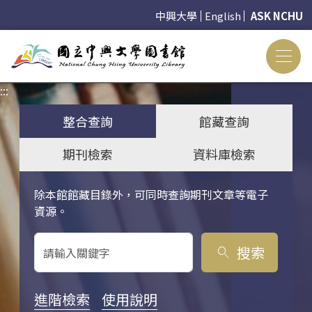
中興大學
English
ASK NCHU
:::
:::
整合查詢
館藏查詢
期刊檢索
資料庫檢索
除本館館藏目錄外，可同時查詢期刊文章等電子
關鍵字搜尋
資源。
搜索
search
進階檢索
使用說明