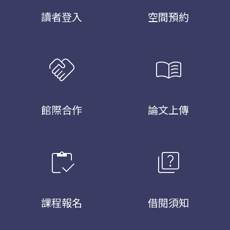
讀者登入
空間預約
handshake
menu_book
館際合作
論文上傳
inventory
quiz
課程報名
借閱須知