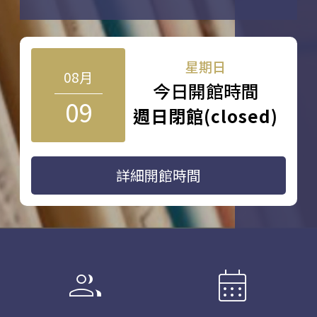
星期日
08月
今日開館時間
09
週日閉館(closed)
詳細開館時間
group
calendar_month