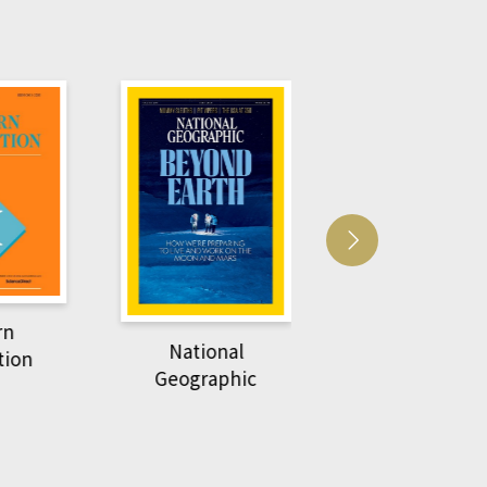
Harvard Business
萌動力一頁漫畫
Review
nal
物力學
phic