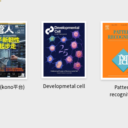
pmetal cell
Pattern
Natio
recognition
Geogra