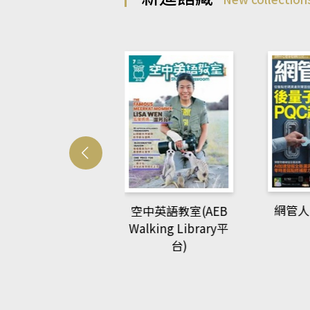
Develo
網管人(kono平台)
中英語教室(AEB
lking Library平
台)