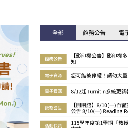
全部
館務公告
電
【影印機公告】影印機多
館務公告
知
您可能被停權！請勿大量
電子資源
8/12起Turnitin系
電子資源
【開閉館】8/10(一)
館務公告
公告 8/10(一) Reading R
115學年度第1學期「
活動快訊