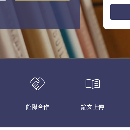
handshake
menu_book
館際合作
論文上傳