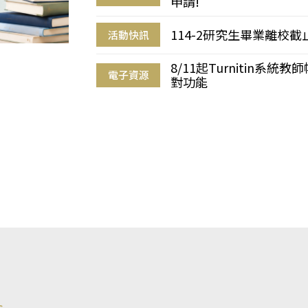
申請!
114-2研究生畢業離校
活動快訊
8/11起Turnitin系
電子資源
對功能
s