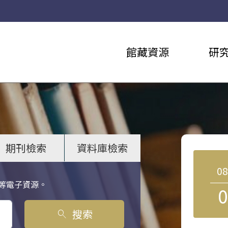
館藏資源
研
期刊檢索
資料庫檢索
0
等電子資源。
0
搜索
search