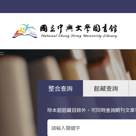
:::
:::
整合查詢
館藏查詢
除本館館藏目錄外，可同時查詢期刊文章
關鍵字搜尋