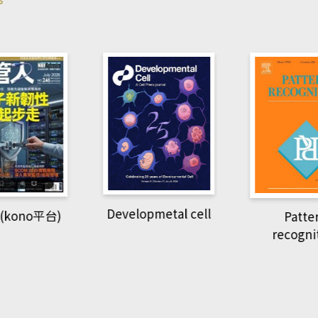
pmetal cell
Pattern
Natio
recognition
Geogra