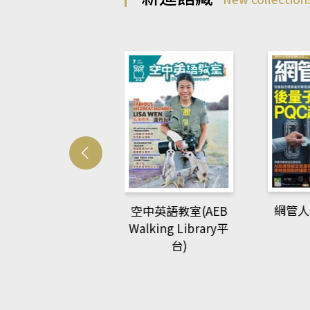
Develo
網管人(kono平台)
中英語教室(AEB
lking Library平
台)