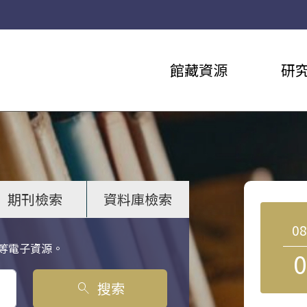
館藏資源
研
期刊檢索
資料庫檢索
0
等電子資源。
0
搜索
search