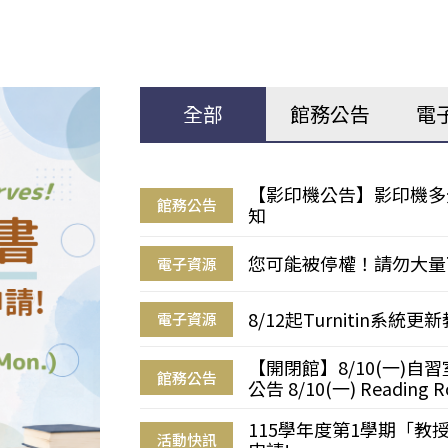
全部
館務公告
電
【影印機公告】影印機多
館務公告
知
您可能被停權！請勿大量
電子資源
8/12起Turnitin系
電子資源
【開閉館】8/10(一)
館務公告
公告 8/10(一) Reading R
115學年度第1學期「
活動快訊