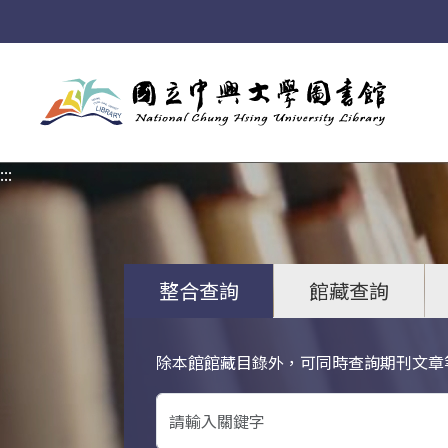
:::
:::
整合查詢
館藏查詢
除本館館藏目錄外，可同時查詢期刊文章
關鍵字搜尋