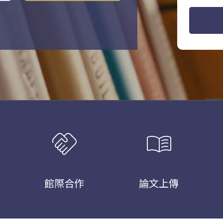
handshake
menu_book
館際合作
論文上傳