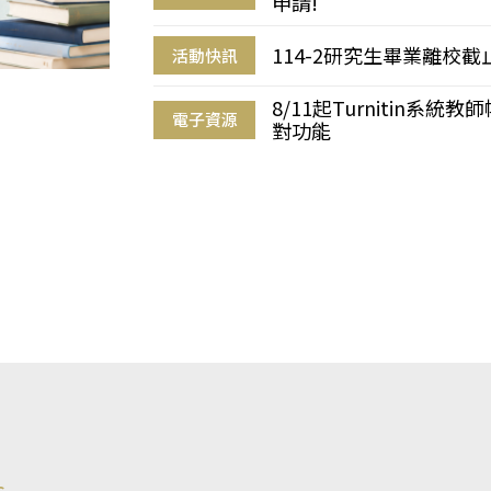
申請!
114-2研究生畢業離校
活動快訊
8/11起Turnitin系
電子資源
對功能
s