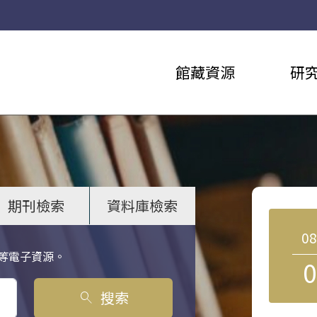
館藏資源
研
期刊檢索
資料庫檢索
0
等電子資源。
0
搜索
search