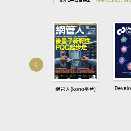
Develo
網管人(kono平台)
中英語教室(AEB
lking Library平
台)