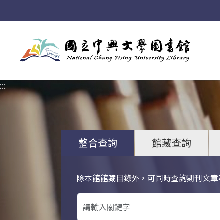
:::
:::
整合查詢
館藏查詢
除本館館藏目錄外，可同時查詢期刊文章
關鍵字搜尋