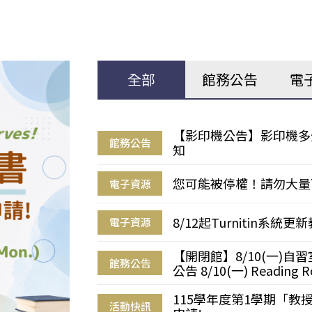
全部
館務公告
電
【影印機公告】影印機多
館務公告
知
您可能被停權！請勿大量
電子資源
8/12起Turnitin系
電子資源
【開閉館】8/10(一)
館務公告
公告 8/10(一) Reading R
115學年度第1學期「
活動快訊