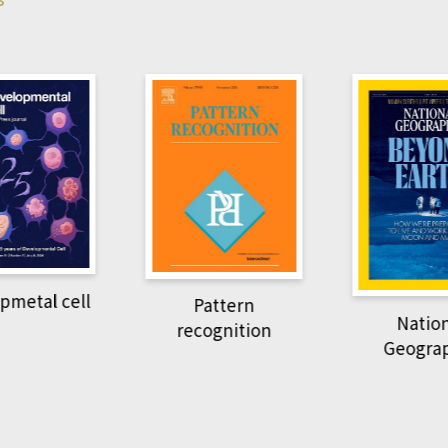
pmetal cell
Pattern
Natio
recognition
Geogra