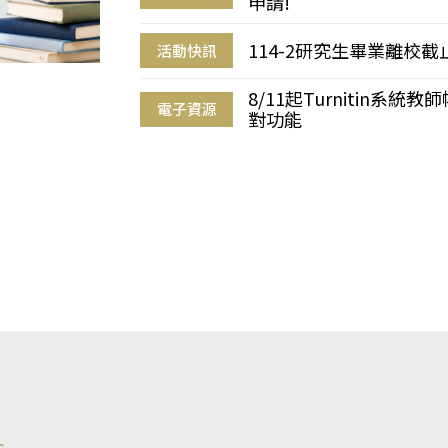
申請!
114-2研究生畢業離校
活動快訊
8/11起Turnitin系
電子資源
對功能
s