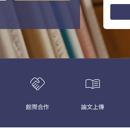
handshake
menu_book
館際合作
論文上傳