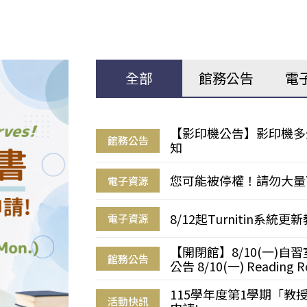
全部
館務公告
電
【影印機公告】影印機多
館務公告
知
您可能被停權！請勿大量
電子資源
8/12起Turnitin系
電子資源
【開閉館】8/10(一)
館務公告
公告 8/10(一) Reading R
115學年度第1學期「
活動快訊