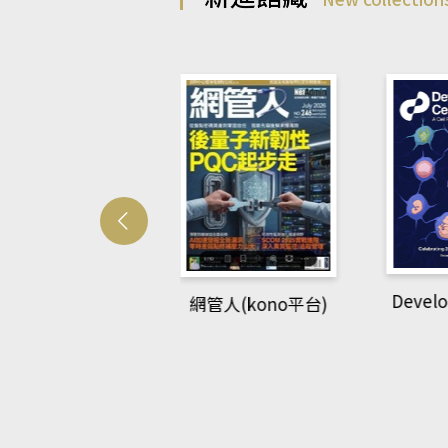
Develo
網管人(kono平台)
中英語教室(AEB
lking Library平
台)