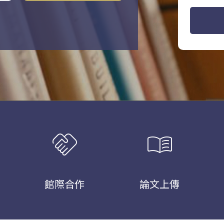
handshake
menu_book
館際合作
論文上傳