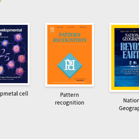
pmetal cell
Pattern
Natio
recognition
Geogra