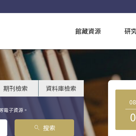
館藏資源
研
期刊檢索
資料庫檢索
0
等電子資源。
0
搜索
search