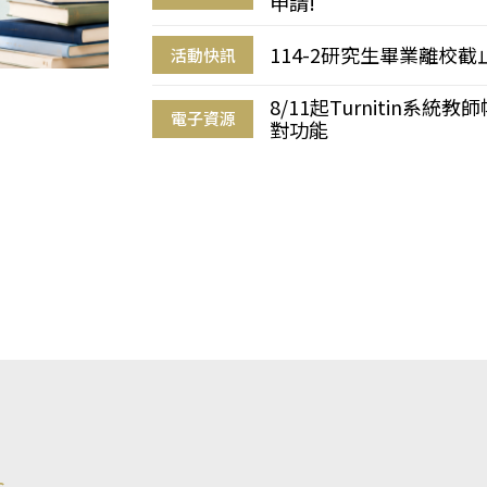
申請!
114-2研究生畢業離校
活動快訊
8/11起Turnitin系
電子資源
對功能
s