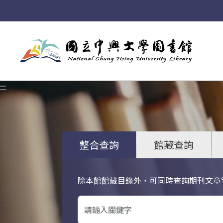
:::
:::
整合查詢
館藏查詢
除本館館藏目錄外，可同時查詢期刊文章
關鍵字搜尋