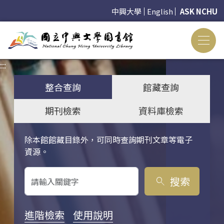
中興大學
English
ASK NCHU
:::
:::
整合查詢
館藏查詢
期刊檢索
資料庫檢索
除本館館藏目錄外，可同時查詢期刊文章等電子
關鍵字搜尋
資源。
搜索
search
進階檢索
使用說明