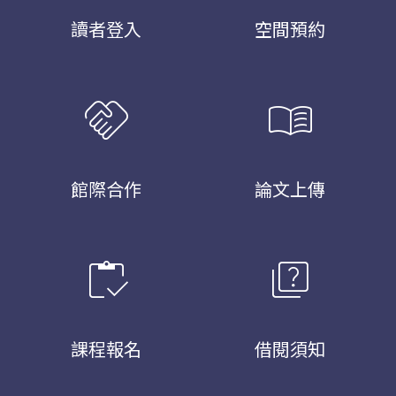
讀者登入
空間預約
handshake
menu_book
館際合作
論文上傳
inventory
quiz
課程報名
借閱須知