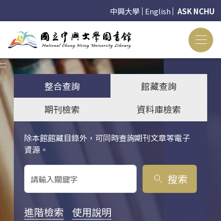
中興大學
English
ASK NCHU
:::
:::
整合查詢
館藏查詢
期刊檢索
資料庫檢索
除本館館藏目錄外，可同時查詢期刊文章等電子
關鍵字搜尋
資源。
搜索
search
進階檢索
使用說明