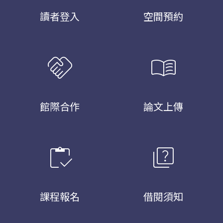
讀者登入
空間預約
handshake
menu_book
館際合作
論文上傳
inventory
quiz
課程報名
借閱須知