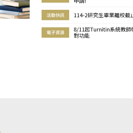
申請!
114-2研究生畢業離校
活動快訊
8/11起Turnitin系
電子資源
對功能
s