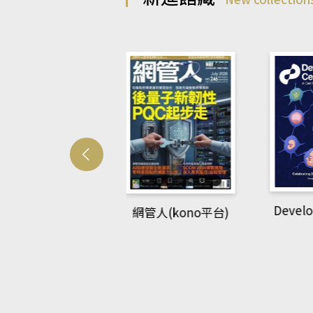
Develo
網管人(kono平台)
中英語教室(AEB
lking Library平
台)