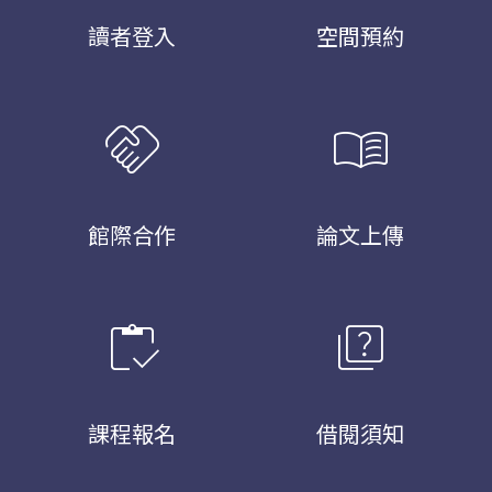
讀者登入
空間預約
handshake
menu_book
館際合作
論文上傳
inventory
quiz
課程報名
借閱須知