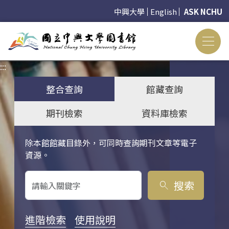
中興大學
English
ASK NCHU
:::
:::
整合查詢
館藏查詢
期刊檢索
資料庫檢索
除本館館藏目錄外，可同時查詢期刊文章等電子
關鍵字搜尋
資源。
搜索
search
進階檢索
使用說明