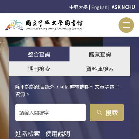
中興大學
English
ASK NCHU
:::
:::
整合查詢
館藏查詢
期刊檢索
資料庫檢索
除本館館藏目錄外，可同時查詢期刊文章等電子
關鍵字搜尋
資源。
搜索
search
進階檢索
使用說明