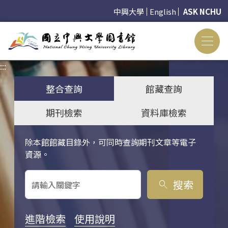
中興大學
English
ASK NCHU
:::
:::
整合查詢
館藏查詢
期刊檢索
資料庫檢索
除本館館藏目錄外，可同時查詢期刊文章等電子
關鍵字搜尋
資源。
搜索
search
進階檢索
使用說明