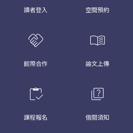
讀者登入
空間預約
handshake
menu_book
館際合作
論文上傳
inventory
quiz
課程報名
借閱須知