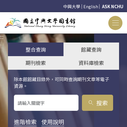
中興大學
English
ASK NCHU
:::
:::
整合查詢
館藏查詢
期刊檢索
資料庫檢索
除本館館藏目錄外，可同時查詢期刊文章等電子
關鍵字搜尋
資源。
搜索
search
進階檢索
使用說明