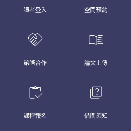
讀者登入
空間預約
handshake
menu_book
館際合作
論文上傳
inventory
quiz
課程報名
借閱須知