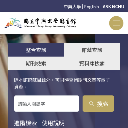
中興大學
English
ASK NCHU
:::
:::
整合查詢
館藏查詢
期刊檢索
資料庫檢索
除本館館藏目錄外，可同時查詢期刊文章等電子
關鍵字搜尋
資源。
搜索
search
進階檢索
使用說明