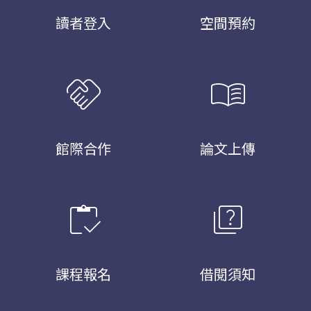
讀者登入
空間預約
handshake
menu_book
館際合作
論文上傳
inventory
quiz
課程報名
借閱須知