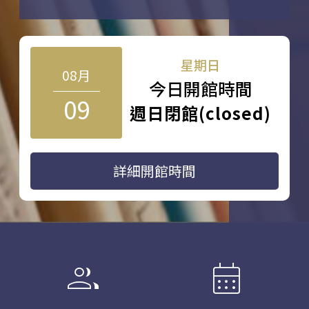
星期日
08月
今日開館時間
09
週日閉館(closed)
詳細開館時間
group
calendar_month